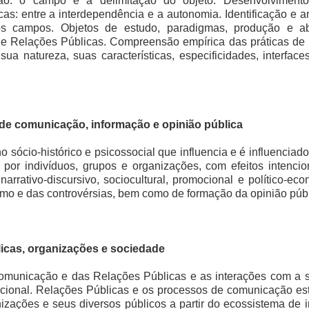
ção: o campo e a delimitação do objeto. Desenvolvimen
s: entre a interdependência e a autonomia. Identificação e an
e os campos. Objetos de estudo, paradigmas, produção e
 Relações Públicas. Compreensão empírica das práticas de 
a natureza, suas características, especificidades, interfaces
 de comunicação, informação e opinião pública
sócio-histórico e psicossocial que influencia e é influenciad
 por indivíduos, grupos e organizações, com efeitos intencio
narrativo-discursivo, sociocultural, promocional e político-e
ismo e das controvérsias, bem como de formação da opinião públ
icas, organizações e sociedade
omunicação e das Relações Públicas e as interações com a 
acional. Relações Públicas e os processos de comunicação est
nizações e seus diversos públicos a partir do ecossistema de